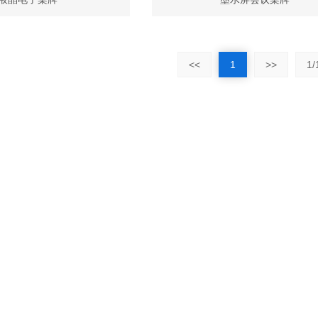
<<
1
>>
1/